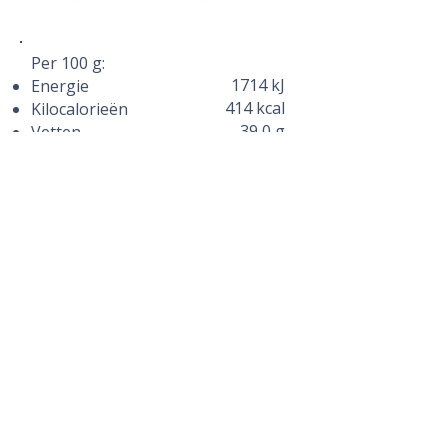
Per 100 g:
1714 kJ
Energie
414 kcal
Kilocalorieën
39,0 g
Vetten
25,0 g
Waarvan verzadigd
0,9 g
Koolhydraten
20,0 g
Eiwitten
1,0 g
Zout
VOEDINGSWAARDE
Stella.
Eigenzinnige en
uitgesproken buffelkaas.