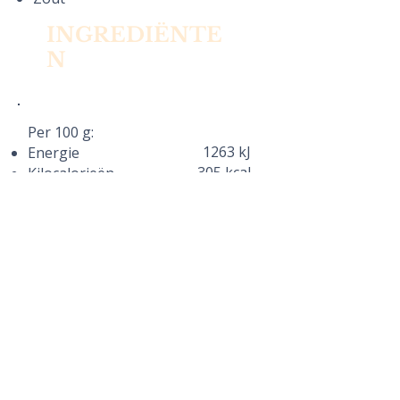
INGREDI
Ë
NTE
N
Per 100 g:
1263 kJ
Energie
305 kcal
Kilocalorieën
26,5 g
Vetten
17,8 g
Waarvan verzadigd
0,9 g
Koolhydraten
17,3 g
Eiwitten
2,3 g
Zout
VOEDINGSWAARDE
Cigno.
Ruwe bolster met een